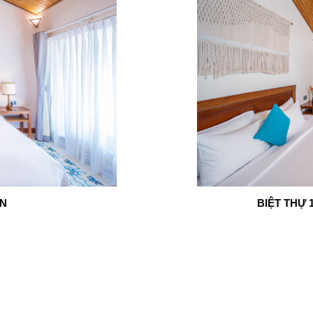
ỜN
BIỆT THỰ 