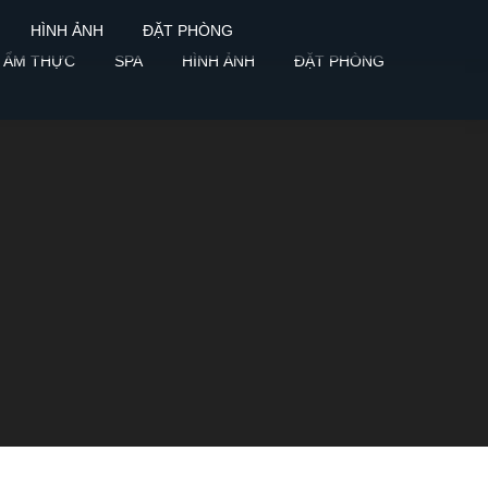
HÌNH ẢNH
ĐẶT PHÒNG
ẨM THỰC
SPA
HÌNH ẢNH
ĐẶT PHÒNG